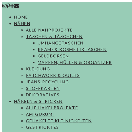
Skip
to
HOME
content
NÄHEN
ALLE NÄHPROJEKTE
TASCHEN & TÄSCHCHEN
UMHÄNGETASCHEN
KRAM- & KOSMETIKTASCHEN
GELDBÖRSEN
MAPPEN, HÜLLEN & ORGANIZER
KLEIDUNG
PATCHWORK & QUILTS
JEANS-RECYCLING
STOFFKARTEN
DEKORATIVES
HÄKELN & STRICKEN
ALLE HÄKELPROJEKTE
AMIGURUMI
GEHÄKELTE KLEINIGKEITEN
GESTRICKTES