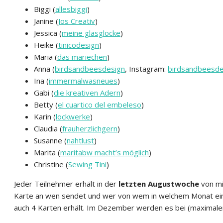
Biggi (
allesbiggi
)
Janine (
Jos Creativ
)
Jessica (
meine glasglocke
)
Heike (
tinicodesign
)
Maria (
das mariechen
)
Anna (
birdsandbeesdesign
, Instagram:
birdsandbeesde
Ina (
immermalwasneues
)
Gabi (
die kreativen Adern
)
Betty (
el cuartico del embeleso
)
Karin (
lockwerke
)
Claudia (
frauherzlichgern
)
Susanne (
nahtlust
)
Marita (
maritabw macht’s möglich
)
Christine (
Sewing Tini
)
Jeder Teilnehmer erhält in der
letzten Augustwoche
von mi
Karte an wen sendet und wer von wem in welchem Monat eine Ka
auch 4 Karten erhält. Im Dezember werden es bei (maximaler 