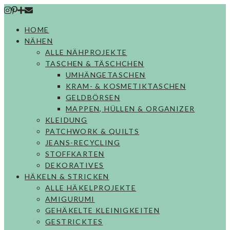
Skip
to
HOME
content
NÄHEN
ALLE NÄHPROJEKTE
TASCHEN & TÄSCHCHEN
UMHÄNGETASCHEN
KRAM- & KOSMETIKTASCHEN
GELDBÖRSEN
MAPPEN, HÜLLEN & ORGANIZER
KLEIDUNG
PATCHWORK & QUILTS
JEANS-RECYCLING
STOFFKARTEN
DEKORATIVES
HÄKELN & STRICKEN
ALLE HÄKELPROJEKTE
AMIGURUMI
GEHÄKELTE KLEINIGKEITEN
GESTRICKTES