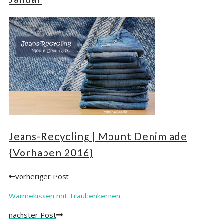
Jeans-Recycling | Mount Denim ade
{Vorhaben 2016}
vorheriger Post
Posts
navigation
Wärmekissen mit Traubenkernen
nächster Post