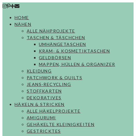
Skip
to
HOME
content
NÄHEN
ALLE NÄHPROJEKTE
TASCHEN & TÄSCHCHEN
UMHÄNGETASCHEN
KRAM- & KOSMETIKTASCHEN
GELDBÖRSEN
MAPPEN, HÜLLEN & ORGANIZER
KLEIDUNG
PATCHWORK & QUILTS
JEANS-RECYCLING
STOFFKARTEN
DEKORATIVES
HÄKELN & STRICKEN
ALLE HÄKELPROJEKTE
AMIGURUMI
GEHÄKELTE KLEINIGKEITEN
GESTRICKTES