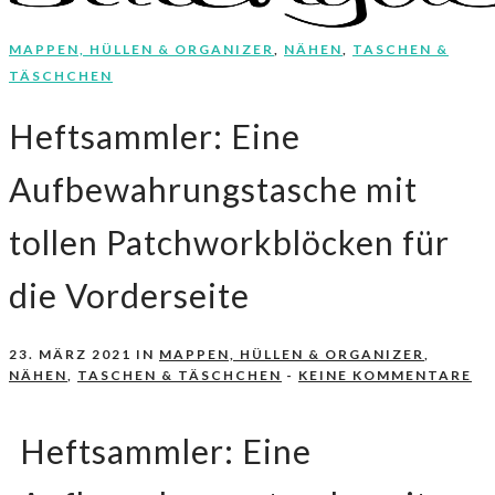
MAPPEN, HÜLLEN & ORGANIZER
,
NÄHEN
,
TASCHEN &
Nähen, Häkeln, Selbermachen.
stitchydoo
TÄSCHCHEN
Heftsammler: Eine
Aufbewahrungstasche mit
tollen Patchworkblöcken für
die Vorderseite
23. MÄRZ 2021
IN
MAPPEN, HÜLLEN & ORGANIZER
,
NÄHEN
,
TASCHEN & TÄSCHCHEN
-
KEINE KOMMENTARE
Heftsammler: Eine