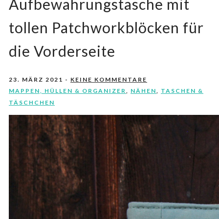
Aufbewahrungstasche mit
tollen Patchworkblöcken für
die Vorderseite
23. MÄRZ 2021
-
KEINE KOMMENTARE
MAPPEN, HÜLLEN & ORGANIZER
,
NÄHEN
,
TASCHEN &
TÄSCHCHEN