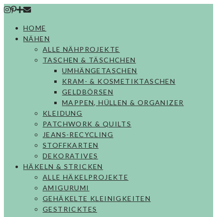
Skip
to
HOME
content
NÄHEN
ALLE NÄHPROJEKTE
TASCHEN & TÄSCHCHEN
UMHÄNGETASCHEN
KRAM- & KOSMETIKTASCHEN
GELDBÖRSEN
MAPPEN, HÜLLEN & ORGANIZER
KLEIDUNG
PATCHWORK & QUILTS
JEANS-RECYCLING
STOFFKARTEN
DEKORATIVES
HÄKELN & STRICKEN
ALLE HÄKELPROJEKTE
AMIGURUMI
GEHÄKELTE KLEINIGKEITEN
GESTRICKTES