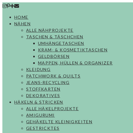
Skip
to
HOME
content
NÄHEN
ALLE NÄHPROJEKTE
TASCHEN & TÄSCHCHEN
UMHÄNGETASCHEN
KRAM- & KOSMETIKTASCHEN
GELDBÖRSEN
MAPPEN, HÜLLEN & ORGANIZER
KLEIDUNG
PATCHWORK & QUILTS
JEANS-RECYCLING
STOFFKARTEN
DEKORATIVES
HÄKELN & STRICKEN
ALLE HÄKELPROJEKTE
AMIGURUMI
GEHÄKELTE KLEINIGKEITEN
GESTRICKTES