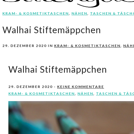
KRAM- & KOSMETIKTASCHEN
,
NÄHEN
,
TASCHEN & TÄSCH
Nähen, Häkeln, Selbermachen.
stitchydoo
Walhai Stiftemäppchen
29. DEZEMBER 2020
IN
KRAM- & KOSMETIKTASCHEN
,
NÄH
Walhai Stiftemäppchen
29. DEZEMBER 2020
-
KEINE KOMMENTARE
KRAM- & KOSMETIKTASCHEN
,
NÄHEN
,
TASCHEN & TÄS