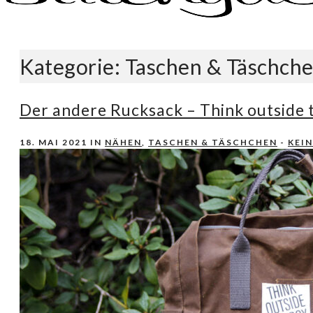
Nähen, Häkeln, Selbermachen.
stitchydoo
Kategorie:
Taschen & Täschch
Der andere Rucksack – Think outside 
18. MAI 2021
IN
NÄHEN
,
TASCHEN & TÄSCHCHEN
-
KEI