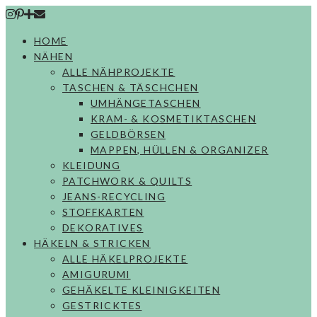
Skip
to
HOME
content
NÄHEN
ALLE NÄHPROJEKTE
TASCHEN & TÄSCHCHEN
UMHÄNGETASCHEN
KRAM- & KOSMETIKTASCHEN
GELDBÖRSEN
MAPPEN, HÜLLEN & ORGANIZER
KLEIDUNG
PATCHWORK & QUILTS
JEANS-RECYCLING
STOFFKARTEN
DEKORATIVES
HÄKELN & STRICKEN
ALLE HÄKELPROJEKTE
AMIGURUMI
GEHÄKELTE KLEINIGKEITEN
GESTRICKTES