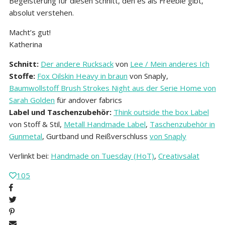
Begeisterung für diesen Schnitt, den es als Freebie gibt,
absolut verstehen.
Macht’s gut!
Katherina
Schnitt:
Der andere Rucksack
von
Lee / Mein anderes Ich
Stoffe:
Fox Oilskin Heavy in braun
von Snaply,
Baumwollstoff Brush Strokes Night aus der Serie Home von
Sarah Golden
für andover fabrics
Label und Taschenzubehör:
Think outside the box Label
von Stoff & Stil,
Metall Handmade Label
,
Taschenzubehör in
Gunmetal
, Gurtband und Reißverschluss
von Snaply
Verlinkt bei:
Handmade on Tuesday (HoT)
,
Creativsalat
105