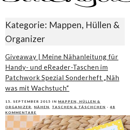
Nähen, Häkeln, Selbermachen.
stitchydoo
Kategorie:
Mappen, Hüllen &
Organizer
Giveaway | Meine Nähanleitung für
Handy- und eReader-Taschen im
Patchwork Spezial Sonderheft „Näh
was mit Wachstuch“
15. SEPTEMBER 2015
IN
MAPPEN, HÜLLEN &
ORGANIZER
,
NÄHEN
,
TASCHEN & TÄSCHCHEN
-
48
KOMMENTARE