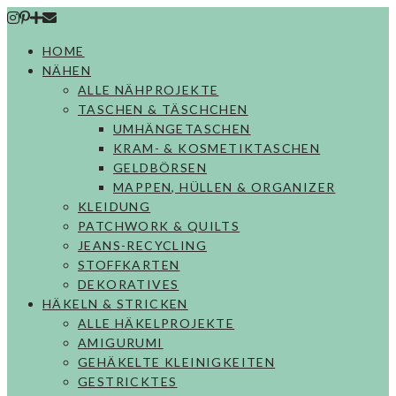
Skip
to
HOME
content
NÄHEN
ALLE NÄHPROJEKTE
TASCHEN & TÄSCHCHEN
UMHÄNGETASCHEN
KRAM- & KOSMETIKTASCHEN
GELDBÖRSEN
MAPPEN, HÜLLEN & ORGANIZER
KLEIDUNG
PATCHWORK & QUILTS
JEANS-RECYCLING
STOFFKARTEN
DEKORATIVES
HÄKELN & STRICKEN
ALLE HÄKELPROJEKTE
AMIGURUMI
GEHÄKELTE KLEINIGKEITEN
GESTRICKTES