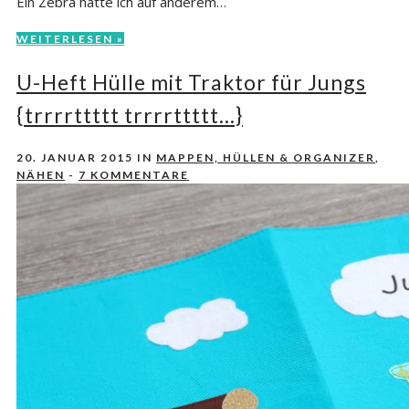
Ein Zebra hätte ich auf anderem…
WEITERLESEN »
U-Heft Hülle mit Traktor für Jungs
{trrrrttttt trrrrttttt…}
20. JANUAR 2015
IN
MAPPEN, HÜLLEN & ORGANIZER
,
NÄHEN
-
7 KOMMENTARE