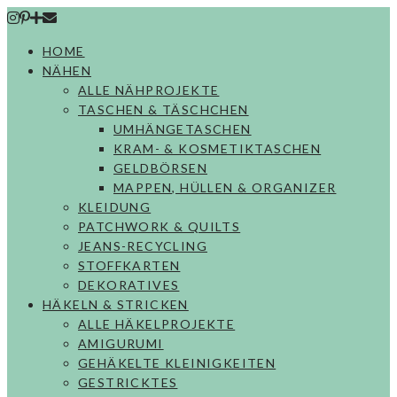
Skip
to
HOME
content
NÄHEN
ALLE NÄHPROJEKTE
TASCHEN & TÄSCHCHEN
UMHÄNGETASCHEN
KRAM- & KOSMETIKTASCHEN
GELDBÖRSEN
MAPPEN, HÜLLEN & ORGANIZER
KLEIDUNG
PATCHWORK & QUILTS
JEANS-RECYCLING
STOFFKARTEN
DEKORATIVES
HÄKELN & STRICKEN
ALLE HÄKELPROJEKTE
AMIGURUMI
GEHÄKELTE KLEINIGKEITEN
GESTRICKTES