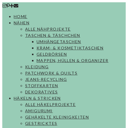
Skip
to
HOME
content
NÄHEN
ALLE NÄHPROJEKTE
TASCHEN & TÄSCHCHEN
UMHÄNGETASCHEN
KRAM- & KOSMETIKTASCHEN
GELDBÖRSEN
MAPPEN, HÜLLEN & ORGANIZER
KLEIDUNG
PATCHWORK & QUILTS
JEANS-RECYCLING
STOFFKARTEN
DEKORATIVES
HÄKELN & STRICKEN
ALLE HÄKELPROJEKTE
AMIGURUMI
GEHÄKELTE KLEINIGKEITEN
GESTRICKTES