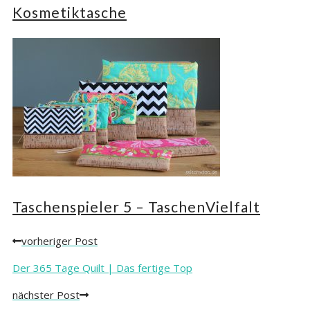
Kosmetiktasche
Taschenspieler 5 – TaschenVielfalt
vorheriger Post
Posts
navigation
Der 365 Tage Quilt | Das fertige Top
nächster Post