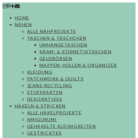
Skip
to
HOME
content
NÄHEN
ALLE NÄHPROJEKTE
TASCHEN & TÄSCHCHEN
UMHÄNGETASCHEN
KRAM- & KOSMETIKTASCHEN
GELDBÖRSEN
MAPPEN, HÜLLEN & ORGANIZER
KLEIDUNG
PATCHWORK & QUILTS
JEANS-RECYCLING
STOFFKARTEN
DEKORATIVES
HÄKELN & STRICKEN
ALLE HÄKELPROJEKTE
AMIGURUMI
GEHÄKELTE KLEINIGKEITEN
GESTRICKTES