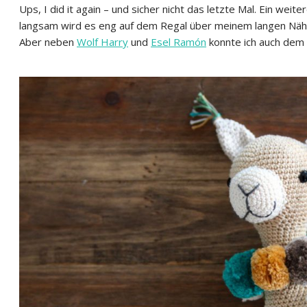
Ups, I did it again – und sicher nicht das letzte Mal. Ein weit
langsam wird es eng auf dem Regal über meinem langen Näh-
Aber neben
Wolf Harry
und
Esel Ramón
konnte ich auch dem