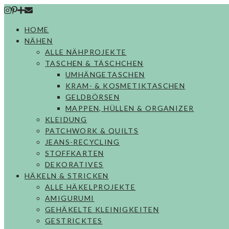
Skip
to
HOME
content
NÄHEN
ALLE NÄHPROJEKTE
TASCHEN & TÄSCHCHEN
UMHÄNGETASCHEN
KRAM- & KOSMETIKTASCHEN
GELDBÖRSEN
MAPPEN, HÜLLEN & ORGANIZER
KLEIDUNG
PATCHWORK & QUILTS
JEANS-RECYCLING
STOFFKARTEN
DEKORATIVES
HÄKELN & STRICKEN
ALLE HÄKELPROJEKTE
AMIGURUMI
GEHÄKELTE KLEINIGKEITEN
GESTRICKTES