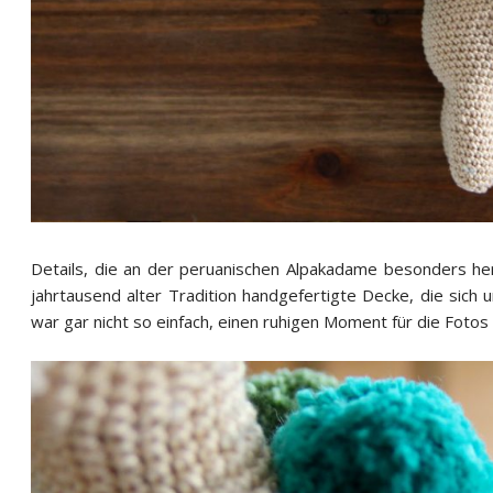
Details, die an der peruanischen Alpakadame besonders he
jahrtausend alter Tradition handgefertigte Decke, die sich
war gar nicht so einfach, einen ruhigen Moment für die Foto