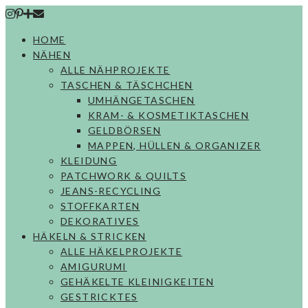
Skip
to
HOME
content
NÄHEN
ALLE NÄHPROJEKTE
TASCHEN & TÄSCHCHEN
UMHÄNGETASCHEN
KRAM- & KOSMETIKTASCHEN
GELDBÖRSEN
MAPPEN, HÜLLEN & ORGANIZER
KLEIDUNG
PATCHWORK & QUILTS
JEANS-RECYCLING
STOFFKARTEN
DEKORATIVES
HÄKELN & STRICKEN
ALLE HÄKELPROJEKTE
AMIGURUMI
GEHÄKELTE KLEINIGKEITEN
GESTRICKTES