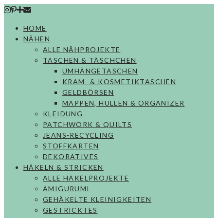
Skip
to
HOME
content
NÄHEN
ALLE NÄHPROJEKTE
TASCHEN & TÄSCHCHEN
UMHÄNGETASCHEN
KRAM- & KOSMETIKTASCHEN
GELDBÖRSEN
MAPPEN, HÜLLEN & ORGANIZER
KLEIDUNG
PATCHWORK & QUILTS
JEANS-RECYCLING
STOFFKARTEN
DEKORATIVES
HÄKELN & STRICKEN
ALLE HÄKELPROJEKTE
AMIGURUMI
GEHÄKELTE KLEINIGKEITEN
GESTRICKTES