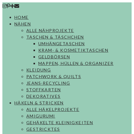
Skip
to
HOME
content
NÄHEN
ALLE NÄHPROJEKTE
TASCHEN & TÄSCHCHEN
UMHÄNGETASCHEN
KRAM- & KOSMETIKTASCHEN
GELDBÖRSEN
MAPPEN, HÜLLEN & ORGANIZER
KLEIDUNG
PATCHWORK & QUILTS
JEANS-RECYCLING
STOFFKARTEN
DEKORATIVES
HÄKELN & STRICKEN
ALLE HÄKELPROJEKTE
AMIGURUMI
GEHÄKELTE KLEINIGKEITEN
GESTRICKTES