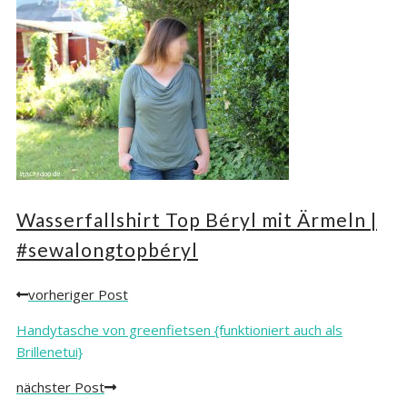
Wasserfallshirt Top Béryl mit Ärmeln |
#sewalongtopbéryl
vorheriger Post
Posts
navigation
Handytasche von greenfietsen {funktioniert auch als
Brillenetui}
nächster Post