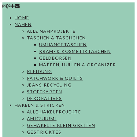
Skip
to
HOME
content
NÄHEN
ALLE NÄHPROJEKTE
TASCHEN & TÄSCHCHEN
UMHÄNGETASCHEN
KRAM- & KOSMETIKTASCHEN
GELDBÖRSEN
MAPPEN, HÜLLEN & ORGANIZER
KLEIDUNG
PATCHWORK & QUILTS
JEANS-RECYCLING
STOFFKARTEN
DEKORATIVES
HÄKELN & STRICKEN
ALLE HÄKELPROJEKTE
AMIGURUMI
GEHÄKELTE KLEINIGKEITEN
GESTRICKTES