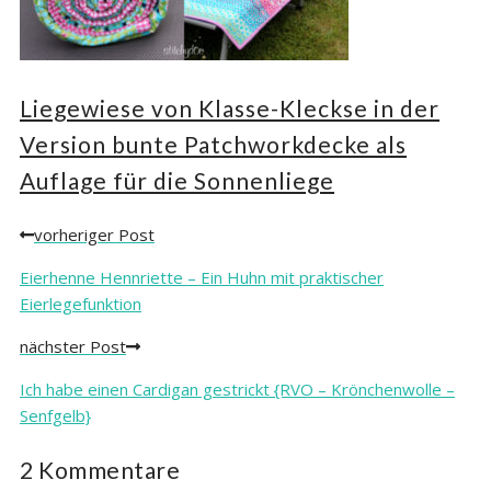
Liegewiese von Klasse-Kleckse in der
Version bunte Patchworkdecke als
Auflage für die Sonnenliege
vorheriger Post
Posts
navigation
Eierhenne Hennriette – Ein Huhn mit praktischer
Eierlegefunktion
nächster Post
Ich habe einen Cardigan gestrickt {RVO – Krönchenwolle –
Senfgelb}
2 Kommentare