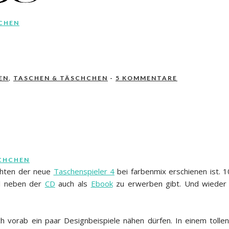
CHEN
EN
,
TASCHEN & TÄSCHCHEN
-
5 KOMMENTARE
CHCHEN
chten der neue
Taschenspieler 4
bei farbenmix erschienen ist. 1
al neben der
CD
auch als
Ebook
zu erwerben gibt. Und wieder 
ch vorab ein paar Designbeispiele nähen dürfen. In einem toll