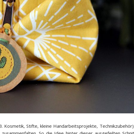
.B. Kosmetik, Stifte, kleine Handarbeitsprojekte, Technikzubehör) 
zusammenfalten. So die Idee hinter dieser ausgefeilten Schnit