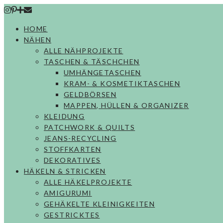
Skip
to
HOME
content
NÄHEN
ALLE NÄHPROJEKTE
TASCHEN & TÄSCHCHEN
UMHÄNGETASCHEN
KRAM- & KOSMETIKTASCHEN
GELDBÖRSEN
MAPPEN, HÜLLEN & ORGANIZER
KLEIDUNG
PATCHWORK & QUILTS
JEANS-RECYCLING
STOFFKARTEN
DEKORATIVES
HÄKELN & STRICKEN
ALLE HÄKELPROJEKTE
AMIGURUMI
GEHÄKELTE KLEINIGKEITEN
GESTRICKTES