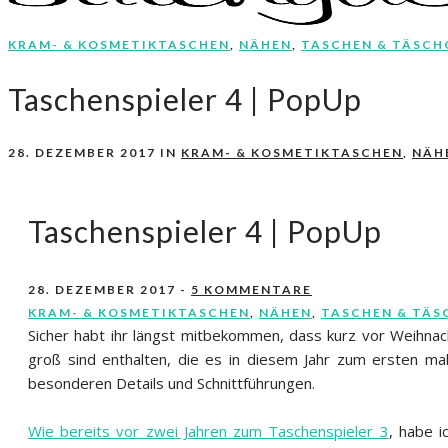
KRAM- & KOSMETIKTASCHEN
,
NÄHEN
,
TASCHEN & TÄSCH
Nähen, Häkeln, Selbermachen.
stitchydoo
Taschenspieler 4 | PopUp
28. DEZEMBER 2017
IN
KRAM- & KOSMETIKTASCHEN
,
NÄH
Taschenspieler 4 | PopUp
28. DEZEMBER 2017
-
5 KOMMENTARE
KRAM- & KOSMETIKTASCHEN
,
NÄHEN
,
TASCHEN & TÄS
Sicher habt ihr längst mitbekommen, dass kurz vor Weihna
groß sind enthalten, die es in diesem Jahr zum ersten m
besonderen Details und Schnittführungen.
Wie bereits vor zwei Jahren zum Taschenspieler 3
, habe i