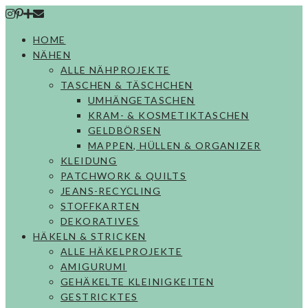
Skip
to
HOME
content
NÄHEN
ALLE NÄHPROJEKTE
TASCHEN & TÄSCHCHEN
UMHÄNGETASCHEN
KRAM- & KOSMETIKTASCHEN
GELDBÖRSEN
MAPPEN, HÜLLEN & ORGANIZER
KLEIDUNG
PATCHWORK & QUILTS
JEANS-RECYCLING
STOFFKARTEN
DEKORATIVES
HÄKELN & STRICKEN
ALLE HÄKELPROJEKTE
AMIGURUMI
GEHÄKELTE KLEINIGKEITEN
GESTRICKTES