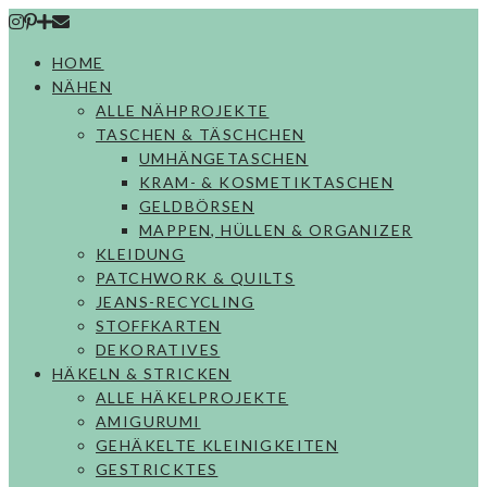
Skip
to
HOME
content
NÄHEN
ALLE NÄHPROJEKTE
TASCHEN & TÄSCHCHEN
UMHÄNGETASCHEN
KRAM- & KOSMETIKTASCHEN
GELDBÖRSEN
MAPPEN, HÜLLEN & ORGANIZER
KLEIDUNG
PATCHWORK & QUILTS
JEANS-RECYCLING
STOFFKARTEN
DEKORATIVES
HÄKELN & STRICKEN
ALLE HÄKELPROJEKTE
AMIGURUMI
GEHÄKELTE KLEINIGKEITEN
GESTRICKTES