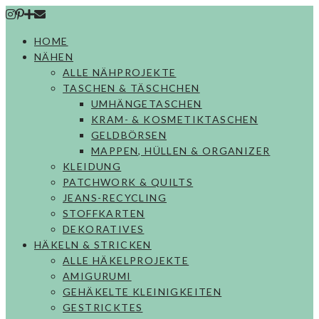
Skip
to
HOME
content
NÄHEN
ALLE NÄHPROJEKTE
TASCHEN & TÄSCHCHEN
UMHÄNGETASCHEN
KRAM- & KOSMETIKTASCHEN
GELDBÖRSEN
MAPPEN, HÜLLEN & ORGANIZER
KLEIDUNG
PATCHWORK & QUILTS
JEANS-RECYCLING
STOFFKARTEN
DEKORATIVES
HÄKELN & STRICKEN
ALLE HÄKELPROJEKTE
AMIGURUMI
GEHÄKELTE KLEINIGKEITEN
GESTRICKTES