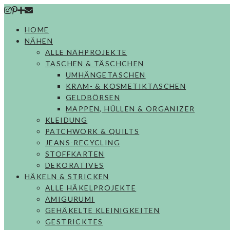
Skip
to
HOME
content
NÄHEN
ALLE NÄHPROJEKTE
TASCHEN & TÄSCHCHEN
UMHÄNGETASCHEN
KRAM- & KOSMETIKTASCHEN
GELDBÖRSEN
MAPPEN, HÜLLEN & ORGANIZER
KLEIDUNG
PATCHWORK & QUILTS
JEANS-RECYCLING
STOFFKARTEN
DEKORATIVES
HÄKELN & STRICKEN
ALLE HÄKELPROJEKTE
AMIGURUMI
GEHÄKELTE KLEINIGKEITEN
GESTRICKTES