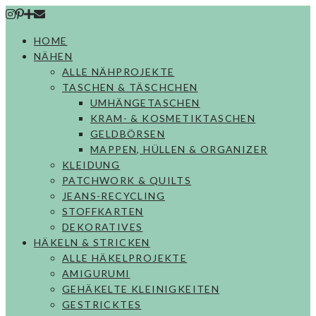
Skip
to
HOME
content
NÄHEN
ALLE NÄHPROJEKTE
TASCHEN & TÄSCHCHEN
UMHÄNGETASCHEN
KRAM- & KOSMETIKTASCHEN
GELDBÖRSEN
MAPPEN, HÜLLEN & ORGANIZER
KLEIDUNG
PATCHWORK & QUILTS
JEANS-RECYCLING
STOFFKARTEN
DEKORATIVES
HÄKELN & STRICKEN
ALLE HÄKELPROJEKTE
AMIGURUMI
GEHÄKELTE KLEINIGKEITEN
GESTRICKTES