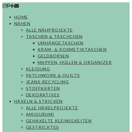
Skip
to
HOME
content
NÄHEN
ALLE NÄHPROJEKTE
TASCHEN & TÄSCHCHEN
UMHÄNGETASCHEN
KRAM- & KOSMETIKTASCHEN
GELDBÖRSEN
MAPPEN, HÜLLEN & ORGANIZER
KLEIDUNG
PATCHWORK & QUILTS
JEANS-RECYCLING
STOFFKARTEN
DEKORATIVES
HÄKELN & STRICKEN
ALLE HÄKELPROJEKTE
AMIGURUMI
GEHÄKELTE KLEINIGKEITEN
GESTRICKTES