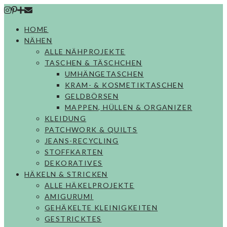
Skip
to
HOME
content
NÄHEN
ALLE NÄHPROJEKTE
TASCHEN & TÄSCHCHEN
UMHÄNGETASCHEN
KRAM- & KOSMETIKTASCHEN
GELDBÖRSEN
MAPPEN, HÜLLEN & ORGANIZER
KLEIDUNG
PATCHWORK & QUILTS
JEANS-RECYCLING
STOFFKARTEN
DEKORATIVES
HÄKELN & STRICKEN
ALLE HÄKELPROJEKTE
AMIGURUMI
GEHÄKELTE KLEINIGKEITEN
GESTRICKTES