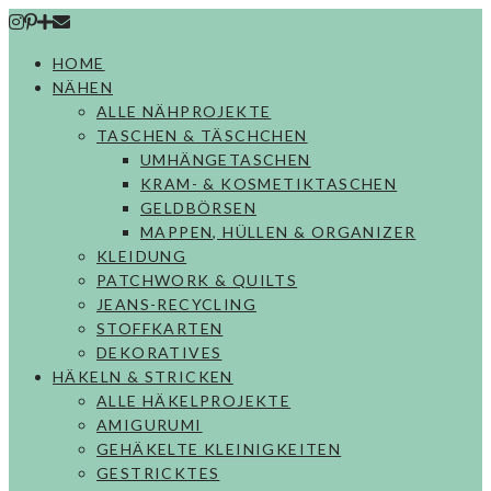
Skip
to
HOME
content
NÄHEN
ALLE NÄHPROJEKTE
TASCHEN & TÄSCHCHEN
UMHÄNGETASCHEN
KRAM- & KOSMETIKTASCHEN
GELDBÖRSEN
MAPPEN, HÜLLEN & ORGANIZER
KLEIDUNG
PATCHWORK & QUILTS
JEANS-RECYCLING
STOFFKARTEN
DEKORATIVES
HÄKELN & STRICKEN
ALLE HÄKELPROJEKTE
AMIGURUMI
GEHÄKELTE KLEINIGKEITEN
GESTRICKTES