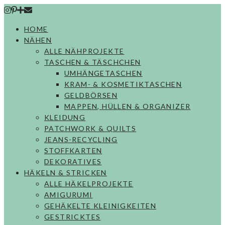
Skip
to
HOME
content
NÄHEN
ALLE NÄHPROJEKTE
TASCHEN & TÄSCHCHEN
UMHÄNGETASCHEN
KRAM- & KOSMETIKTASCHEN
GELDBÖRSEN
MAPPEN, HÜLLEN & ORGANIZER
KLEIDUNG
PATCHWORK & QUILTS
JEANS-RECYCLING
STOFFKARTEN
DEKORATIVES
HÄKELN & STRICKEN
ALLE HÄKELPROJEKTE
AMIGURUMI
GEHÄKELTE KLEINIGKEITEN
GESTRICKTES