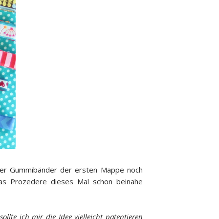
n der Gummibänder der ersten Mappe noch
f das Prozedere dieses Mal schon beinahe
sollte ich mir die Idee vielleicht patentieren