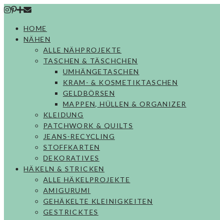
Skip
to
HOME
content
NÄHEN
ALLE NÄHPROJEKTE
TASCHEN & TÄSCHCHEN
UMHÄNGETASCHEN
KRAM- & KOSMETIKTASCHEN
GELDBÖRSEN
MAPPEN, HÜLLEN & ORGANIZER
KLEIDUNG
PATCHWORK & QUILTS
JEANS-RECYCLING
STOFFKARTEN
DEKORATIVES
HÄKELN & STRICKEN
ALLE HÄKELPROJEKTE
AMIGURUMI
GEHÄKELTE KLEINIGKEITEN
GESTRICKTES