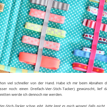
chon viel schneller von der Hand. Habe ich mir beim Abnähe
sser noch: einen Dreifach-Vier-Stich-Tacker) gewünscht, lie
hnitten werde ich dennoch nie werden.
er-Stich-Tacker schon gibt, bitte lasst es mich wissen! Falls nicht, 