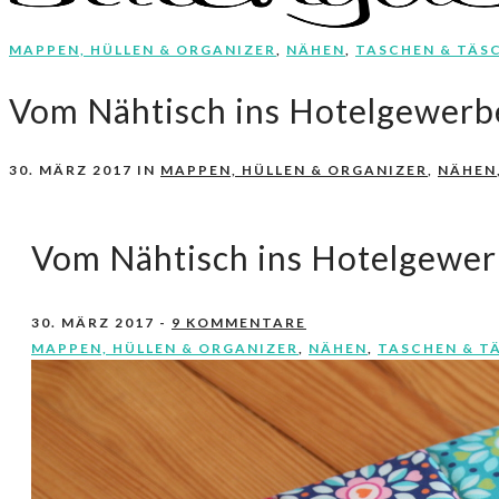
MAPPEN, HÜLLEN & ORGANIZER
,
NÄHEN
,
TASCHEN & TÄS
Nähen, Häkeln, Selbermachen.
stitchydoo
Vom Nähtisch ins Hotelgewerb
30. MÄRZ 2017
IN
MAPPEN, HÜLLEN & ORGANIZER
,
NÄHEN
Vom Nähtisch ins Hotelgewer
30. MÄRZ 2017
-
9 KOMMENTARE
MAPPEN, HÜLLEN & ORGANIZER
,
NÄHEN
,
TASCHEN & T