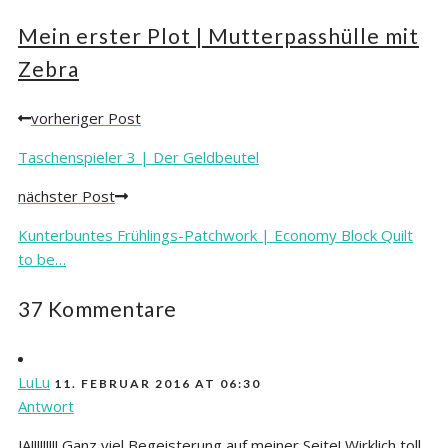
Mein erster Plot | Mutterpasshülle mit
Zebra
vorheriger Post
Posts
navigation
Taschenspieler 3 | Der Geldbeutel
nächster Post
Kunterbuntes Frühlings-Patchwork | Economy Block Quilt
to be…
37 Kommentare
LuLu
11. FEBRUAR 2016 AT 06:30
Antwort
JA!!!!!!!!! Ganz viel Begeisterung auf meiner Seite! Wirklich toll