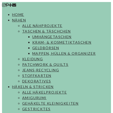
Skip
to
HOME
content
NÄHEN
ALLE NÄHPROJEKTE
TASCHEN & TÄSCHCHEN
UMHÄNGETASCHEN
KRAM- & KOSMETIKTASCHEN
GELDBÖRSEN
MAPPEN, HÜLLEN & ORGANIZER
KLEIDUNG
PATCHWORK & QUILTS
JEANS-RECYCLING
STOFFKARTEN
DEKORATIVES
HÄKELN & STRICKEN
ALLE HÄKELPROJEKTE
AMIGURUMI
GEHÄKELTE KLEINIGKEITEN
GESTRICKTES