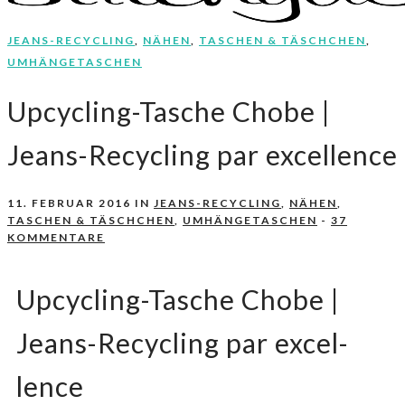
JEANS-RECYCLING
,
NÄHEN
,
TASCHEN & TÄSCHCHEN
,
Nähen, Häkeln, Selbermachen.
stitchydoo
UMHÄNGETASCHEN
Upcycling-Tasche Chobe |
Jeans-Recycling par ex­cel­lence
11. FEBRUAR 2016
IN
JEANS-RECYCLING
,
NÄHEN
,
TASCHEN & TÄSCHCHEN
,
UMHÄNGETASCHEN
-
37
KOMMENTARE
Upcycling-Tasche Chobe |
Jeans-Recycling par ex­cel­
lence