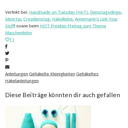
Verlinkt bei:
Handmade on Tuesday (HoT)
,
Dienstagsdinge
,
Meertje
,
Creadienstag
,
Häkelliebe
,
Annemarie’s Link Your
Stuff
! sowie beim
HOT Freebie-Freitag zum Thema
Maschenliebe
11
Anleitungen
Gehäkelte Kleinigkeiten
Gehäkeltes
Häkelanleitungen
Diese Beiträge könnten dir auch gefallen