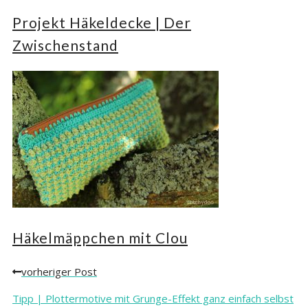
Projekt Häkeldecke | Der
Zwischenstand
Häkelmäppchen mit Clou
vorheriger Post
Posts
navigation
Tipp | Plottermotive mit Grunge-Effekt ganz einfach selbst