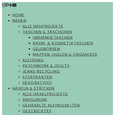
Skip
to
HOME
content
NÄHEN
ALLE NÄHPROJEKTE
TASCHEN & TÄSCHCHEN
UMHÄNGETASCHEN
KRAM- & KOSMETIKTASCHEN
GELDBÖRSEN
MAPPEN, HÜLLEN & ORGANIZER
KLEIDUNG
PATCHWORK & QUILTS
JEANS-RECYCLING
STOFFKARTEN
DEKORATIVES
HÄKELN & STRICKEN
ALLE HÄKELPROJEKTE
AMIGURUMI
GEHÄKELTE KLEINIGKEITEN
GESTRICKTES