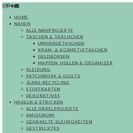
Skip
to
HOME
content
NÄHEN
ALLE NÄHPROJEKTE
TASCHEN & TÄSCHCHEN
UMHÄNGETASCHEN
KRAM- & KOSMETIKTASCHEN
GELDBÖRSEN
MAPPEN, HÜLLEN & ORGANIZER
KLEIDUNG
PATCHWORK & QUILTS
JEANS-RECYCLING
STOFFKARTEN
DEKORATIVES
HÄKELN & STRICKEN
ALLE HÄKELPROJEKTE
AMIGURUMI
GEHÄKELTE KLEINIGKEITEN
GESTRICKTES