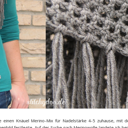
hatte einen Knäuel Merino-Mix für Nadelstärke 4-5 zuhause, mi
henbild festlegte. Auf der Suche nach Merinowolle landete ich be