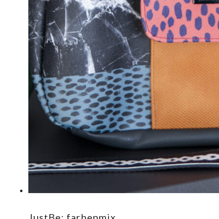
JustBe: farbenmix