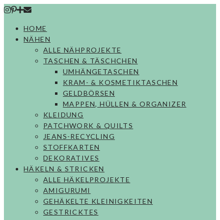
Skip
to
HOME
content
NÄHEN
ALLE NÄHPROJEKTE
TASCHEN & TÄSCHCHEN
UMHÄNGETASCHEN
KRAM- & KOSMETIKTASCHEN
GELDBÖRSEN
MAPPEN, HÜLLEN & ORGANIZER
KLEIDUNG
PATCHWORK & QUILTS
JEANS-RECYCLING
STOFFKARTEN
DEKORATIVES
HÄKELN & STRICKEN
ALLE HÄKELPROJEKTE
AMIGURUMI
GEHÄKELTE KLEINIGKEITEN
GESTRICKTES