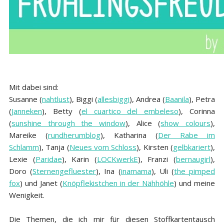
Mit dabei sind:
Susanne (
nahtlust
), Biggi (
allesbiggi
), Andrea (
Baanila
), Petra
(
Janneken
), Betty (
el cuartico del embeleso
), Corinna
(
sunshine through the window
), Alice (
show colours
),
Mareike (
rundherumblog
), Katharina (
Der Rabe im
Schlamm
), Tanja (
Neues vom Schloss
), Kirsten (
gelbkariert
),
Lexie (
Paridae
), Karin (
LOCKwerkE
), Franzi (
bernaugirl
),
Doro (
Sternengefluester
), Ina (
inamama
), Uli (
the pimped
fox
) und Janet (
Knöpflekistchen in der Nähhöhle
) und meine
Wenigkeit.
Die Themen, die ich mir für diesen Stoffkartentausch