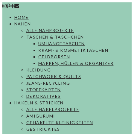
Skip
to
HOME
content
NÄHEN
ALLE NÄHPROJEKTE
TASCHEN & TÄSCHCHEN
UMHÄNGETASCHEN
KRAM- & KOSMETIKTASCHEN
GELDBÖRSEN
MAPPEN, HÜLLEN & ORGANIZER
KLEIDUNG
PATCHWORK & QUILTS
JEANS-RECYCLING
STOFFKARTEN
DEKORATIVES
HÄKELN & STRICKEN
ALLE HÄKELPROJEKTE
AMIGURUMI
GEHÄKELTE KLEINIGKEITEN
GESTRICKTES