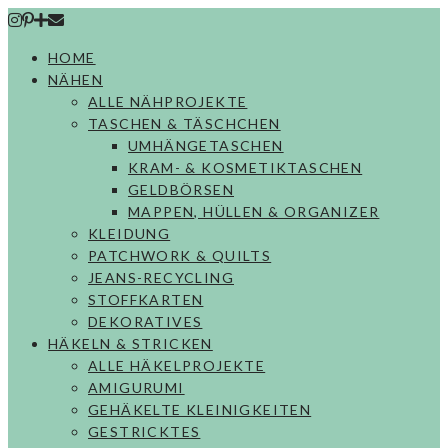
Skip
to
HOME
content
NÄHEN
ALLE NÄHPROJEKTE
TASCHEN & TÄSCHCHEN
UMHÄNGETASCHEN
KRAM- & KOSMETIKTASCHEN
GELDBÖRSEN
MAPPEN, HÜLLEN & ORGANIZER
KLEIDUNG
PATCHWORK & QUILTS
JEANS-RECYCLING
STOFFKARTEN
DEKORATIVES
HÄKELN & STRICKEN
ALLE HÄKELPROJEKTE
AMIGURUMI
GEHÄKELTE KLEINIGKEITEN
GESTRICKTES