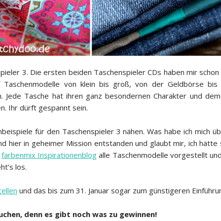
ieler 3. Die ersten beiden Taschenspieler CDs haben mir schon 
lf Taschenmodelle von klein bis groß, von der Geldbörse bis 
ch. Jede Tasche hat ihren ganz besondernen Charakter und dem 
. Ihr dürft gespannt sein.
beispiele für den Taschenspieler 3 nähen. Was habe ich mich üb
sind hier in geheimer Mission entstanden und glaubt mir, ich hätt
m
farbenmix Inspirationenblog
alle Taschenmodelle vorgestellt und
t’s los.
ellen
und das bis zum 31. Januar sogar zum günstigeren Einführu
rsuchen, denn es gibt noch was zu gewinnen!