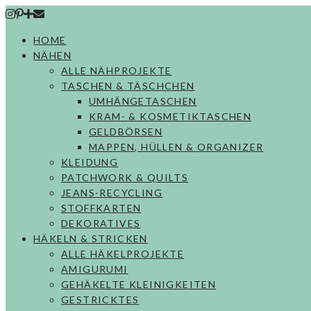
Skip
to
HOME
content
NÄHEN
ALLE NÄHPROJEKTE
TASCHEN & TÄSCHCHEN
UMHÄNGETASCHEN
KRAM- & KOSMETIKTASCHEN
GELDBÖRSEN
MAPPEN, HÜLLEN & ORGANIZER
KLEIDUNG
PATCHWORK & QUILTS
JEANS-RECYCLING
STOFFKARTEN
DEKORATIVES
HÄKELN & STRICKEN
ALLE HÄKELPROJEKTE
AMIGURUMI
GEHÄKELTE KLEINIGKEITEN
GESTRICKTES