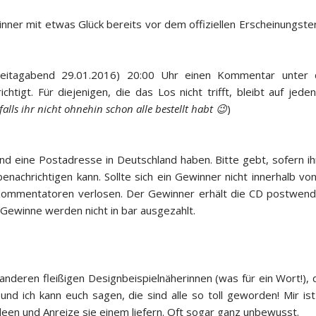
nner mit etwas Glück bereits vor dem offiziellen Erscheinungst
 Freitagabend 29.01.2016) 20:00 Uhr einen Kommentar unter
htigt. Für diejenigen, die das Los nicht trifft, bleibt auf je
falls ihr nicht ohnehin schon alle bestellt habt 😉
)
und eine Postadresse in Deutschland haben. Bitte gebt, sofern 
enachrichtigen kann. Sollte sich ein Gewinner nicht innerhalb vo
 Kommentatoren verlosen. Der Gewinner erhält die CD postwend
e Gewinne werden nicht in bar ausgezahlt.
anderen fleißigen Designbeispielnäherinnen (was für ein Wort!), 
 und ich kann euch sagen, die sind alle so toll geworden! Mir i
Ideen und Anreize sie einem liefern. Oft sogar ganz unbewusst.