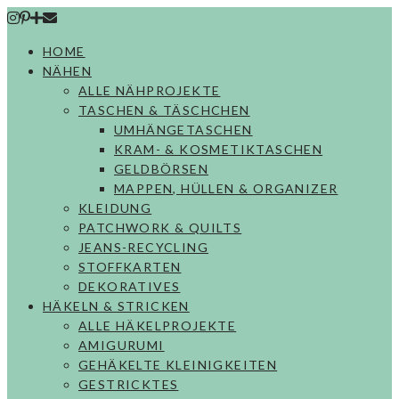
Skip
to
HOME
content
NÄHEN
ALLE NÄHPROJEKTE
TASCHEN & TÄSCHCHEN
UMHÄNGETASCHEN
KRAM- & KOSMETIKTASCHEN
GELDBÖRSEN
MAPPEN, HÜLLEN & ORGANIZER
KLEIDUNG
PATCHWORK & QUILTS
JEANS-RECYCLING
STOFFKARTEN
DEKORATIVES
HÄKELN & STRICKEN
ALLE HÄKELPROJEKTE
AMIGURUMI
GEHÄKELTE KLEINIGKEITEN
GESTRICKTES