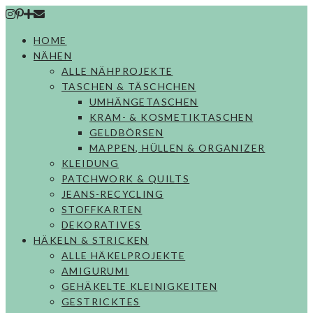
Skip
to
HOME
content
NÄHEN
ALLE NÄHPROJEKTE
TASCHEN & TÄSCHCHEN
UMHÄNGETASCHEN
KRAM- & KOSMETIKTASCHEN
GELDBÖRSEN
MAPPEN, HÜLLEN & ORGANIZER
KLEIDUNG
PATCHWORK & QUILTS
JEANS-RECYCLING
STOFFKARTEN
DEKORATIVES
HÄKELN & STRICKEN
ALLE HÄKELPROJEKTE
AMIGURUMI
GEHÄKELTE KLEINIGKEITEN
GESTRICKTES