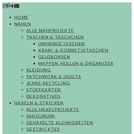
Skip
to
HOME
content
NÄHEN
ALLE NÄHPROJEKTE
TASCHEN & TÄSCHCHEN
UMHÄNGETASCHEN
KRAM- & KOSMETIKTASCHEN
GELDBÖRSEN
MAPPEN, HÜLLEN & ORGANIZER
KLEIDUNG
PATCHWORK & QUILTS
JEANS-RECYCLING
STOFFKARTEN
DEKORATIVES
HÄKELN & STRICKEN
ALLE HÄKELPROJEKTE
AMIGURUMI
GEHÄKELTE KLEINIGKEITEN
GESTRICKTES