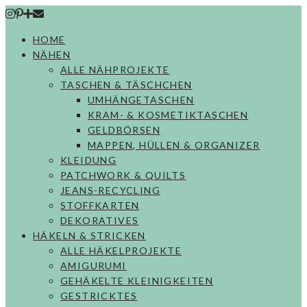
Skip
to
HOME
content
NÄHEN
ALLE NÄHPROJEKTE
TASCHEN & TÄSCHCHEN
UMHÄNGETASCHEN
KRAM- & KOSMETIKTASCHEN
GELDBÖRSEN
MAPPEN, HÜLLEN & ORGANIZER
KLEIDUNG
PATCHWORK & QUILTS
JEANS-RECYCLING
STOFFKARTEN
DEKORATIVES
HÄKELN & STRICKEN
ALLE HÄKELPROJEKTE
AMIGURUMI
GEHÄKELTE KLEINIGKEITEN
GESTRICKTES