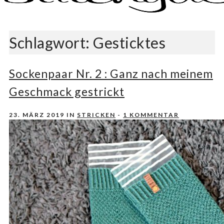
Nähen, Häkeln, Selbermachen.
stitchydoo
Schlagwort:
Gesticktes
Sockenpaar Nr. 2 : Ganz nach meinem
Geschmack gestrickt
23. MÄRZ 2019
IN
STRICKEN
-
1 KOMMENTAR