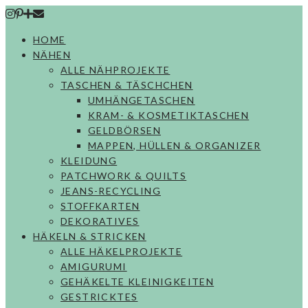
Skip
to
HOME
content
NÄHEN
ALLE NÄHPROJEKTE
TASCHEN & TÄSCHCHEN
UMHÄNGETASCHEN
KRAM- & KOSMETIKTASCHEN
GELDBÖRSEN
MAPPEN, HÜLLEN & ORGANIZER
KLEIDUNG
PATCHWORK & QUILTS
JEANS-RECYCLING
STOFFKARTEN
DEKORATIVES
HÄKELN & STRICKEN
ALLE HÄKELPROJEKTE
AMIGURUMI
GEHÄKELTE KLEINIGKEITEN
GESTRICKTES