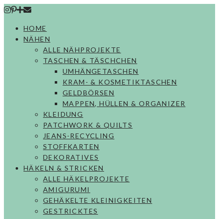
Skip
to
HOME
content
NÄHEN
ALLE NÄHPROJEKTE
TASCHEN & TÄSCHCHEN
UMHÄNGETASCHEN
KRAM- & KOSMETIKTASCHEN
GELDBÖRSEN
MAPPEN, HÜLLEN & ORGANIZER
KLEIDUNG
PATCHWORK & QUILTS
JEANS-RECYCLING
STOFFKARTEN
DEKORATIVES
HÄKELN & STRICKEN
ALLE HÄKELPROJEKTE
AMIGURUMI
GEHÄKELTE KLEINIGKEITEN
GESTRICKTES