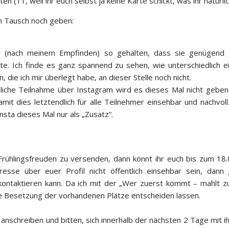
n (11, weil ihr euch selbst ja keine Karte schickt, was ihr natürli
n Tausch noch geben:
nach meinem Empfinden) so gehalten, dass sie genügend In
ollte. Ich finde es ganz spannend zu sehen, wie unterschiedlich
die ich mir überlegt habe, an dieser Stelle noch nicht.
eßliche Teilnahme über Instagram wird es dieses Mal nicht geben
it dies letztendlich für alle Teilnehmer einsehbar und nachvoll
nsta dieses Mal nur als „Zusatz“.
 Frühlingsfreuden zu versenden, dann könnt ihr euch bis zum 
esse über euer Profil nicht öffentlich einsehbar sein, dann
 kontaktieren kann. Da ich mit der „Wer zuerst kommt – mahlt 
e Besetzung der vorhandenen Plätze entscheiden lassen.
anschreiben und bitten, sich innerhalb der nächsten 2 Tage mit 