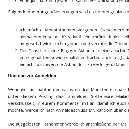
Ende Juni hat denn jeder 11 Karten verschickt und erhalte
Folgende Änderungen/Neuerungen wird es für den geplante
Ich möchte Monatsthemen vorgeben. Diese werden (
niemanden in seiner Kreativität einschränkt fühlen s
umgesetzt wird. Ich bin gemein und verrate die Themen, 
Der Tausch ist eine Blogger-Aktion, d.h. eine auschli
eure genähten sowie erhaltenen Karten auch zeigt, dam
einfach zu schwer, die Aktion dort zu verfolgen. Daher I
Und nun zur Anmeldun
Wenn ihr Lust habt in den nächsten drei Monaten ein paar
unter diesem Posting dazu anmelden. Sollte eure Mailadr
verschlüsselt) in eurem Kommentar mit an, damit ich euch
möchte, werde ich nach Anmeldeschluss Mr. Random über di
Die ausgelosten Teilnehmer werde ich anschließend per Mail 