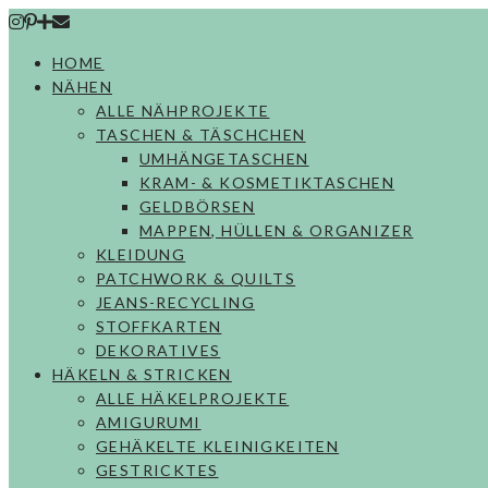
Skip
to
HOME
content
NÄHEN
ALLE NÄHPROJEKTE
TASCHEN & TÄSCHCHEN
UMHÄNGETASCHEN
KRAM- & KOSMETIKTASCHEN
GELDBÖRSEN
MAPPEN, HÜLLEN & ORGANIZER
KLEIDUNG
PATCHWORK & QUILTS
JEANS-RECYCLING
STOFFKARTEN
DEKORATIVES
HÄKELN & STRICKEN
ALLE HÄKELPROJEKTE
AMIGURUMI
GEHÄKELTE KLEINIGKEITEN
GESTRICKTES