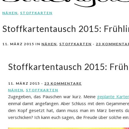
NÄHEN
,
STOFFKARTEN
Nähen, Häkeln, Selbermachen.
stitchydoo
Stoffkartentausch 2015: Frühli
11. MÄRZ 2015
IN
NÄHEN
,
STOFFKARTEN
-
23 KOMMENTA
Stoffkartentausch 2015: Frühl
11. MÄRZ 2015
-
23 KOMMENTARE
NÄHEN
,
STOFFKARTEN
Zugegeben, das Päuschen war kurz. Meine
geplante Karte
einmal damit angefangen. Aber Schluss mit dem Gejammere! 
den Kopf gesetzt hat, dann muss man im März bereits dazu
verschicken? Ich kann euch sagen, die Freude über solche einzi