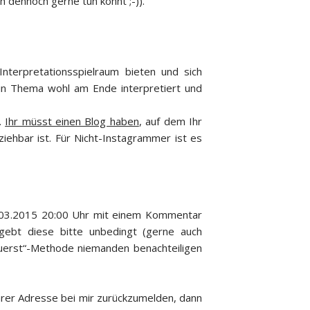
ch dennoch gerne tun könnt ;-)).
terpretationsspielraum bieten und sich
 ein Thema wohl am Ende interpretiert und
.
Ihr müsst einen Blog haben
, auf dem Ihr
ziehbar ist. Für Nicht-Instagrammer ist es
18.03.2015 20:00 Uhr mit einem Kommentar
 gebt diese bitte unbedingt (gerne auch
zuerst“-Methode niemanden benachteiligen
ihrer Adresse bei mir zurückzumelden, dann