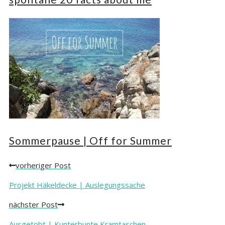
Sommerpause | Off for Summer
vorheriger Post
Posts
navigation
Projekt Häkeldecke | Auslegungssache
nächster Post
Ausgetobt | Kunterbunte Kramtaschen