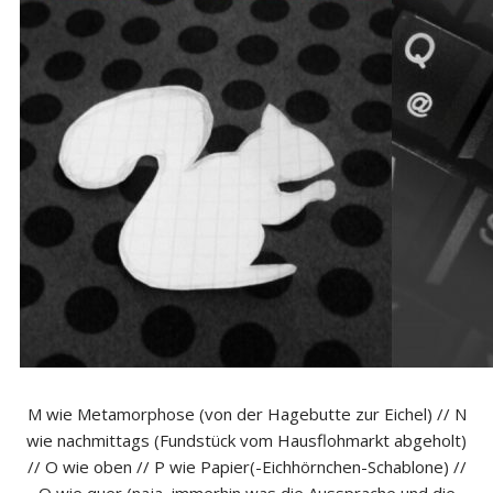
M wie Metamorphose (von der Hagebutte zur Eichel) // N
wie nachmittags (Fundstück vom Hausflohmarkt abgeholt)
// O wie oben // P wie Papier(-Eichhörnchen-Schablone) //
Q wie quer (naja, immerhin was die Aussprache und die