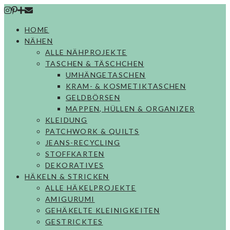
Skip
to
HOME
content
NÄHEN
ALLE NÄHPROJEKTE
TASCHEN & TÄSCHCHEN
UMHÄNGETASCHEN
KRAM- & KOSMETIKTASCHEN
GELDBÖRSEN
MAPPEN, HÜLLEN & ORGANIZER
KLEIDUNG
PATCHWORK & QUILTS
JEANS-RECYCLING
STOFFKARTEN
DEKORATIVES
HÄKELN & STRICKEN
ALLE HÄKELPROJEKTE
AMIGURUMI
GEHÄKELTE KLEINIGKEITEN
GESTRICKTES