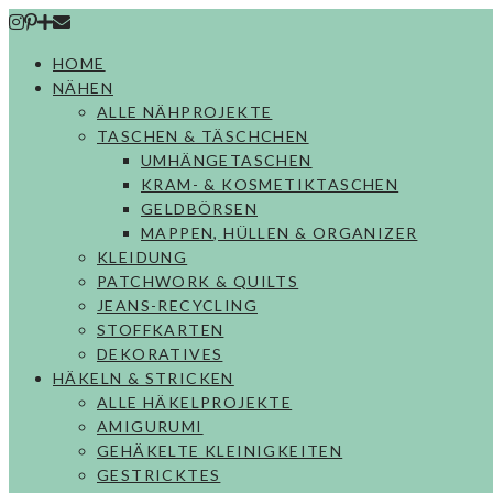
Skip
to
HOME
content
NÄHEN
ALLE NÄHPROJEKTE
TASCHEN & TÄSCHCHEN
UMHÄNGETASCHEN
KRAM- & KOSMETIKTASCHEN
GELDBÖRSEN
MAPPEN, HÜLLEN & ORGANIZER
KLEIDUNG
PATCHWORK & QUILTS
JEANS-RECYCLING
STOFFKARTEN
DEKORATIVES
HÄKELN & STRICKEN
ALLE HÄKELPROJEKTE
AMIGURUMI
GEHÄKELTE KLEINIGKEITEN
GESTRICKTES