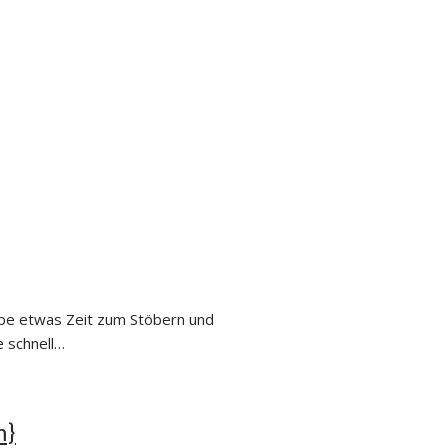
abe etwas Zeit zum Stöbern und
e schnell…
m}