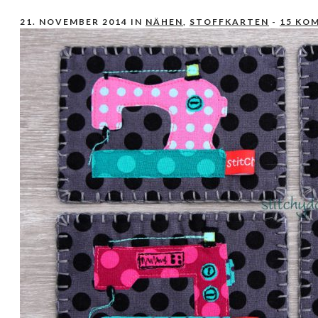
21. NOVEMBER 2014
IN
NÄHEN
,
STOFFKARTEN
-
15 KO