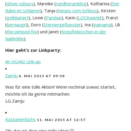
(
show colours
), Mareike (
rundherumblog
), Katharina (
Der
Rabe im Schlamm
), Tanja (
Neues vom Schloss
), Kirsten
(
gelbkariert
), Lexie (
Paridae
), Karin (
LOCKwerkE
), Franzi
(
bernaugirl
), Doro (
Sternengefluester
), Ina (
inamama
), Uli
(
the pimped fox
) und Janet (
Knöpflekistchen in der
Nähhöhle
).
Hier geht’s zur Linkparty:
An InLinkz Link-up
ZamJu
6. MAI 2015 AT 09:58
Was für eine tolle Aktion! Wenn nochmal sowas startet,
möchte ich da gerne mitmachen.
LG ZamJu
Kastanienfuchs
11. MAI 2015 AT 12:57
Oh, das ist aber eine tolle Idee! 🙂