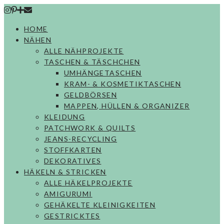
Skip
to
HOME
content
NÄHEN
ALLE NÄHPROJEKTE
TASCHEN & TÄSCHCHEN
UMHÄNGETASCHEN
KRAM- & KOSMETIKTASCHEN
GELDBÖRSEN
MAPPEN, HÜLLEN & ORGANIZER
KLEIDUNG
PATCHWORK & QUILTS
JEANS-RECYCLING
STOFFKARTEN
DEKORATIVES
HÄKELN & STRICKEN
ALLE HÄKELPROJEKTE
AMIGURUMI
GEHÄKELTE KLEINIGKEITEN
GESTRICKTES